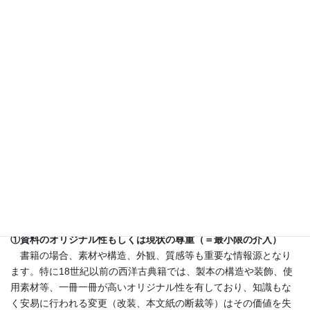
もあるでしょう。そのような判断の結果として、物質としての資
料も含めてオリジナルを残す決断をしたとき、「修復」という選
択肢が現れます。ここで重要になるのが、前述の「何をどう残す
か？」という問題です。ここでの何？は個々のモノとしての資料
の持つ豊穣な情報の何を残すべきかということです。書籍におい
ては、製本の形態/構造は制作年代、制作地域や制作者の、また表
紙の装飾や見返し紙（マーブル紙の模様、蔵書票等）、本文紙
（繊維、ウォーターマーク、字体、書き入れ等）に含まれる情報
には書籍の旧蔵者や文字/製紙の歴史を知る手がかりがあります。
十分な知識もないまま行われる解体・再製本は多くの情報を消
失させる危険性があります。また、不適切な素材、構造の適用に
よって資料をさらに傷めてしまった例も数多く見かけます。その
ため、保存修復処置における基本的な原則として次の４点があげ
られています。
①資料のオリジナル性もしくは現状の尊重（＝最小限の介入）
書籍の場合、素材や構造、外観、質感等も重要な情報源となり
ます。特に18世紀以前の西洋古典籍では、製本の構造や装飾、使
用素材等、一冊一冊が高いオリジナル性を有しており、知識もな
く安易に行われる変更（改装、本文紙の断裁等）はその価値を失