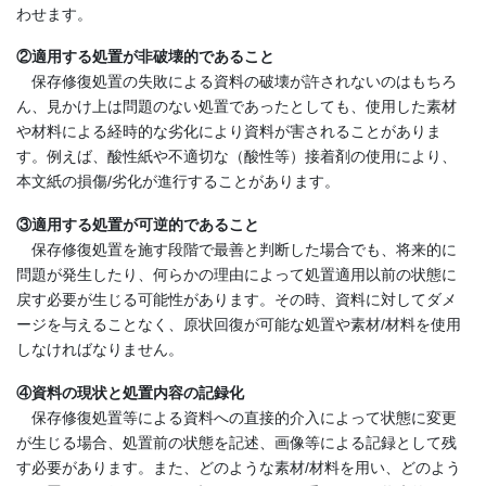
わせます。
②適用する処置が非破壊的であること
保存修復処置の失敗による資料の破壊が許されないのはもちろ
ん、見かけ上は問題のない処置であったとしても、使用した素材
や材料による経時的な劣化により資料が害されることがありま
す。例えば、酸性紙や不適切な（酸性等）接着剤の使用により、
本文紙の損傷/劣化が進行することがあります。
③適用する処置が可逆的であること
保存修復処置を施す段階で最善と判断した場合でも、将来的に
問題が発生したり、何らかの理由によって処置適用以前の状態に
戻す必要が生じる可能性があります。その時、資料に対してダメ
ージを与えることなく、原状回復が可能な処置や素材/材料を使用
しなければなりません。
④資料の現状と処置内容の記録化
保存修復処置等による資料への直接的介入によって状態に変更
が生じる場合、処置前の状態を記述、画像等による記録として残
す必要があります。また、どのような素材/材料を用い、どのよう