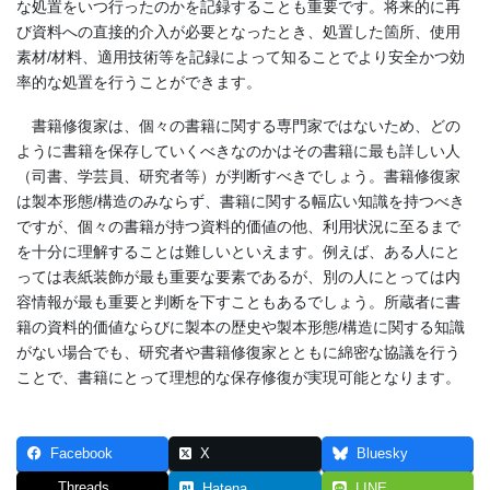
な処置をいつ行ったのかを記録することも重要です。将来的に再
び資料への直接的介入が必要となったとき、処置した箇所、使用
素材/材料、適用技術等を記録によって知ることでより安全かつ効
率的な処置を行うことができます。
書籍修復家は、個々の書籍に関する専門家ではないため、どの
ように書籍を保存していくべきなのかはその書籍に最も詳しい人
（司書、学芸員、研究者等）が判断すべきでしょう。書籍修復家
は製本形態/構造のみならず、書籍に関する幅広い知識を持つべき
ですが、個々の書籍が持つ資料的価値の他、利用状況に至るまで
を十分に理解することは難しいといえます。例えば、ある人にと
っては表紙装飾が最も重要な要素であるが、別の人にとっては内
容情報が最も重要と判断を下すこともあるでしょう。所蔵者に書
籍の資料的価値ならびに製本の歴史や製本形態/構造に関する知識
がない場合でも、研究者や書籍修復家とともに綿密な協議を行う
ことで、書籍にとって理想的な保存修復が実現可能となります。
Facebook
X
Bluesky
Threads
Hatena
LINE