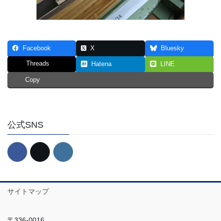
Facebook
X
Bluesky
Threads
Hatena
LINE
Copy
公式SNS
サイトマップ
〒336-0016