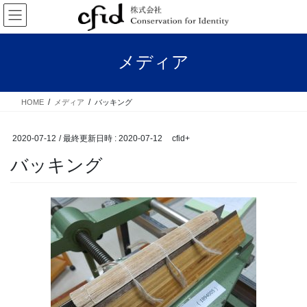
コ
ナ
ン
ビ
テ
ゲ
ン
ー
メディア
ツ
シ
へ
ョ
ス
ン
HOME
メディア
バッキング
キ
に
ッ
移
プ
動
2020-07-12
/ 最終更新日時 :
2020-07-12
cfid+
バッキング