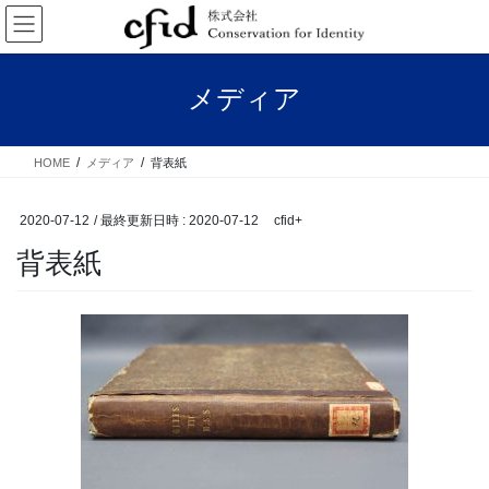
コ
ナ
ン
ビ
テ
ゲ
ン
ー
メディア
ツ
シ
へ
ョ
ス
ン
HOME
メディア
背表紙
キ
に
ッ
移
プ
動
2020-07-12
/ 最終更新日時 :
2020-07-12
cfid+
背表紙