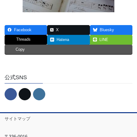
Facebook
X
Bluesky
Threads
Hatena
LINE
Copy
公式SNS
サイトマップ
〒336-0016