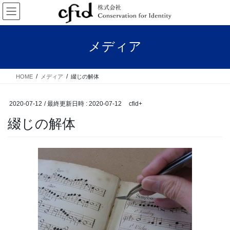
コ
ナ
ン
ビ
テ
ゲ
ン
ー
メディア
ツ
シ
へ
ョ
ス
ン
HOME
メディア
綴じの解体
キ
に
ッ
移
プ
動
2020-07-12
/ 最終更新日時 :
2020-07-12
cfid+
綴じの解体