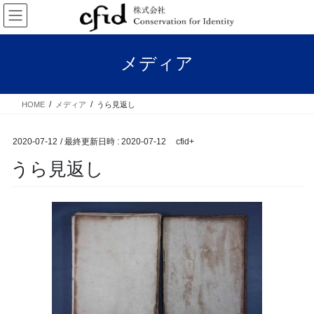
コ
ナ
ン
ビ
テ
ゲ
ン
ー
メディア
ツ
シ
へ
ョ
ス
ン
HOME
メディア
うら見返し
キ
に
ッ
移
プ
動
2020-07-12
/ 最終更新日時 :
2020-07-12
cfid+
うら見返し