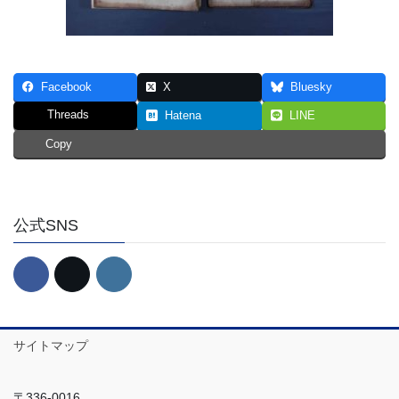
Facebook
X
Bluesky
Threads
Hatena
LINE
Copy
公式SNS
サイトマップ
〒336-0016