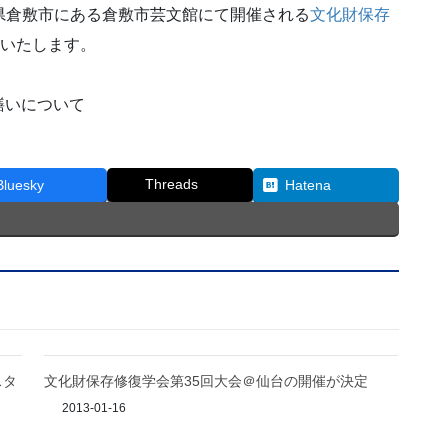
山県倉敷市にある倉敷市芸文館にて開催される
文化財保存
をいたします。
繕いについて
Threads
Bluesky
Hatena
スタ
文化財保存修復学会第35回大会＠仙台の開催が決定
2013-01-16