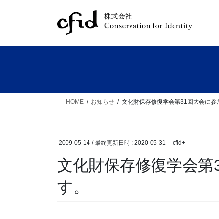
コ
ナ
ン
ビ
テ
ゲ
ン
ー
ツ
シ
へ
ョ
ス
ン
キ
に
ッ
移
HOME
お知らせ
文化財保存修復学会第31回大会に参
プ
動
2009-05-14
/ 最終更新日時 :
2020-05-31
cfid+
文化財保存修復学会第
す。