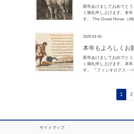
新年あけましておめでとう
く御礼申し上げます。本年
す。 The Great Horse（Alb
2025-01-01
本年もよろしくお
新年あけましておめでとう
く御礼申し上げます。本年
す。 『フィシオログス・ベルネ
投
固
1
2
稿
定
ペ
の
ー
ペ
ジ
サイトマップ
ー