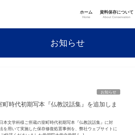
ホーム
資料保存について
Home
About Conservation
お知らせ
お知らせ
室町時代初期写本『仏教説話集』を追加しま
日本文学科様ご所蔵の室町時代初期写本『仏教説話集』に対
法を用いて実施した保存修復処置事例を、弊社ウェブサイトに
ご快諾くださいました学習院大学文学部 […]