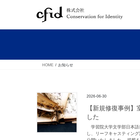
コ
ナ
ン
ビ
テ
ゲ
ン
ー
ツ
シ
へ
ョ
ス
ン
キ
に
ッ
移
HOME
お知らせ
プ
動
2026-06-30
【新規修復事例】
した
学習院大学文学部日本語
し、リーフキャスティング
公開いたしました。 掲載を