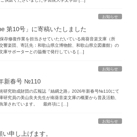
お知らせ
ine 第10号」に寄稿いたしました
保存修復作業を担当させていただいている南葵音楽文庫（所
交響楽団、寄託先：和歌山県立博物館、和歌山県立図書館）の
庫サポーターとの協働で発行している […]
お知らせ
年新春号 №110
研究助成財団の広報誌『絲綢之路』2026年新春号№110にて
庫研究員の美山良夫先生が南葵音楽文庫の概要から普及活動、
筆されています。 最終項に […]
お知らせ
願い申し上げます。