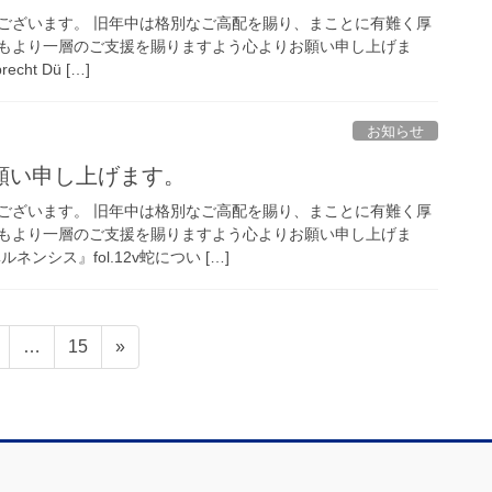
ございます。 旧年中は格別なご高配を賜り、まことに有難く厚
もより一層のご支援を賜りますよう心よりお願い申し上げま
recht Dü […]
お知らせ
願い申し上げます。
ございます。 旧年中は格別なご高配を賜り、まことに有難く厚
もより一層のご支援を賜りますよう心よりお願い申し上げま
ンシス』fol.12v蛇につい […]
固
固
…
15
»
定
定
ペ
ペ
ー
ー
ジ
ジ