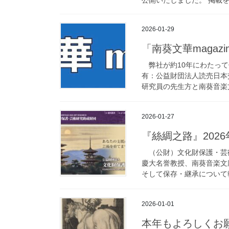
2026-01-29
「南葵文華magaz
弊社が約10年にわたって
有：公益財団法人読売日本
研究員の先生方と南葵音楽文
2026-01-27
『絲綢之路』2026
（公財）文化財保護・芸術
慶大名誉教授、南葵音楽文
そして保存・継承について執
2026-01-01
本年もよろしくお