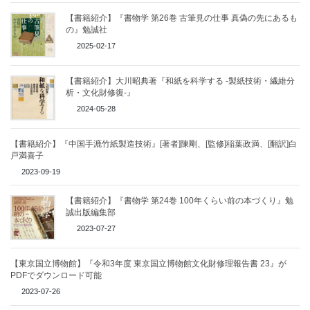
【書籍紹介】『書物学 第26巻 古筆見の仕事 真偽の先にあるも
の』勉誠社
2025-02-17
【書籍紹介】大川昭典著『和紙を科学する -製紙技術・繊維分
析・文化財修復-』
2024-05-28
【書籍紹介】『中国手漉竹紙製造技術』[著者]陳剛、[監修]稲葉政満、[翻訳]白
戸満喜子
2023-09-19
【書籍紹介】『書物学 第24巻 100年くらい前の本づくり』勉
誠出版編集部
2023-07-27
【東京国立博物館】『令和3年度 東京国立博物館文化財修理報告書 23』が
PDFでダウンロード可能
2023-07-26