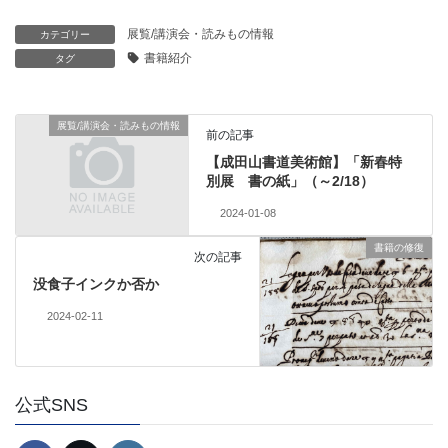
展覧/講演会・読みもの情報
カテゴリー
書籍紹介
タグ
展覧/講演会・読みもの情報
前の記事
【成田山書道美術館】「新春特
別展 書の紙」（～2/18）
2024-01-08
書籍の修復
次の記事
没食子インクか否か
2024-02-11
公式SNS