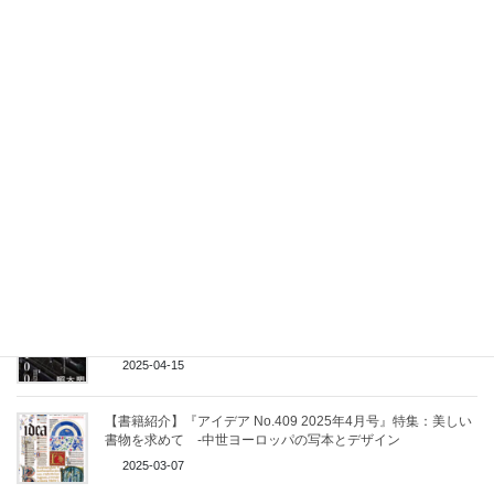
【書籍紹介】『西洋中世写本を愉しむために -写本・初期印刷
本の歴史と鑑賞-』
2026-07-07
【東京国立博物館】『令和6年度 東京国立博物館文化財修理報告 26』が東博
リポジトリにて公開
2026-04-08
【書籍紹介】汪帆著『补书』
2025-12-28
【書籍紹介】『書物学 第27巻 近代製本の100年 明治・大正・
昭和』勉誠社
2025-04-15
【書籍紹介】『アイデア No.409 2025年4月号』特集：美しい
書物を求めて -中世ヨーロッパの写本とデザイン
2025-03-07