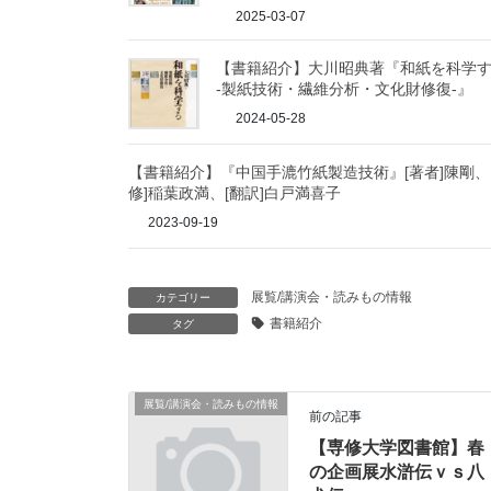
2025-03-07
【書籍紹介】大川昭典著『和紙を科学
-製紙技術・繊維分析・文化財修復-』
2024-05-28
【書籍紹介】『中国手漉竹紙製造技術』[著者]陳剛、
修]稲葉政満、[翻訳]白戸満喜子
2023-09-19
展覧/講演会・読みもの情報
カテゴリー
書籍紹介
タグ
展覧/講演会・読みもの情報
前の記事
【専修大学図書館】春
の企画展水滸伝ｖｓ八