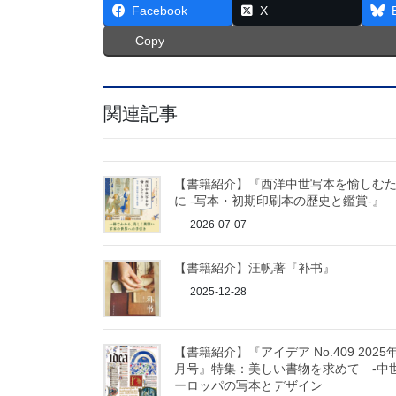
Facebook
X
Copy
関連記事
【書籍紹介】『西洋中世写本を愉しむ
に -写本・初期印刷本の歴史と鑑賞-』
2026-07-07
【書籍紹介】汪帆著『补书』
2025-12-28
【書籍紹介】『アイデア No.409 2025
月号』特集：美しい書物を求めて -中
ーロッパの写本とデザイン