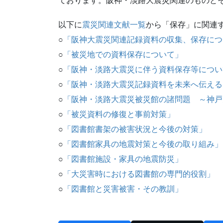
ております。阪神・淡路大震災関連のものと
以下に
震災関連文献一覧
から「保存」に関連
○
「阪神大震災関連記録資料の収集、保存につ
○
「被災地での資料保存について」
○
「阪神・淡路大震災に伴う資料保存等につい
○
「阪神・淡路大震災記録資料を未来へ伝える
○
「阪神・淡路大震災被災館の諸問題 ～神戸
○
「被災資料の修復と事前対策」
○
「図書館書架の被害状況と今後の対策」
○
「図書館家具の地震対策と今後の取り組み」
○
「図書館施設・家具の地震防災」
○
「大災害時における図書館の専門的役割」
○
「図書館と災害被害・その教訓」