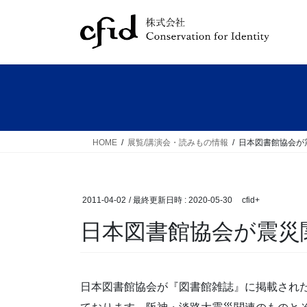
コ
ナ
ン
ビ
テ
ゲ
ン
ー
ツ
シ
へ
ョ
ス
ン
キ
に
ッ
移
HOME
展覧/講演会・読みもの情報
日本図書館協会が
プ
動
2011-04-02
/ 最終更新日時 :
2020-05-30
cfid+
日本図書館協会が震災
日本図書館協会が『図書館雑誌』に掲載された震