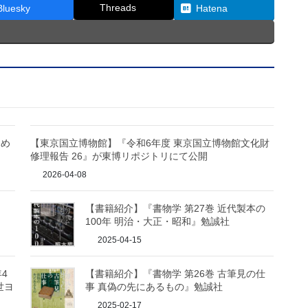
Threads
Bluesky
Hatena
ため
【東京国立博物館】『令和6年度 東京国立博物館文化財
修理報告 26』が東博リポジトリにて公開
2026-04-08
【書籍紹介】『書物学 第27巻 近代製本の
100年 明治・大正・昭和』勉誠社
2025-04-15
年4
【書籍紹介】『書物学 第26巻 古筆見の仕
世ヨ
事 真偽の先にあるもの』勉誠社
2025-02-17