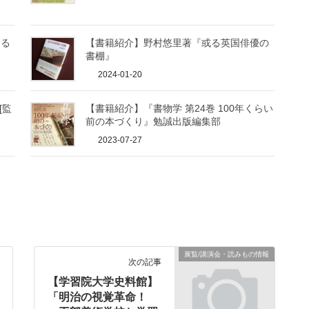
する
【書籍紹介】野村悠里著『或る英国俳優の
書棚』
2024-01-20
[監
【書籍紹介】『書物学 第24巻 100年くらい
前の本づくり』勉誠出版編集部
2023-07-27
展覧/講演会・読みもの情報
次の記事
【学習院大学史料館】
「明治の視覚革命！