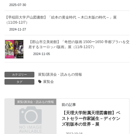
2025-07-30
【早稲田大学戸山図書館】「絵本の黄金時代 ～木口木版の時代～」展
（11/26-12/7）
2024-11-27
【郡山市立美術館】「奇想の版画 1500ー1650 帝都プラハを交
差するヨーロッパ版画」展（11/9-12/27）
2024-11-05
展覧/講演会・読みもの情報
カテゴリー
展覧会
タグ
展覧/講演会・読みもの情報
前の記事
【天理大学附属天理図書館】ベ
ストセラー作家誕生－ディケン
ズ初版本の世界－展
2012-10-16