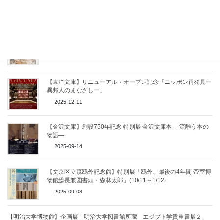
のしごと」（4/25-6/28）
2026-04-13
【印刷博物館】名著誕生展 ヴァチカン教皇庁図書館Ⅲ＋
2026-03-06
【東洋文庫】リニューアル・オープン記念「ニッポン再発見ー
異邦人のまなざしー」
2025-12-11
【金沢文庫】創設750年記念 特別展 金沢文庫本 ―流離う本の
物語―
2025-09-14
【文京区立森鴎外記念館】特別展「鴎外、最後の4年間-帝室博
物館総長兼図書頭・森林太郎」(10/11～1/12)
2025-09-03
【明治大学博物館】企画展「明治大学図書館所蔵 エジプト学貴重書展２」