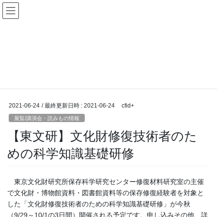
コ
ナ
ン
ビ
テ
ゲ
ン
ー
展覧/講演会・読みもの情報
ツ
シ
へ
ョ
ス
ン
HOME
展覧/講演会・読みもの情報
キ
に
【東文研】文化財修復技術者のための科学知識基礎研修
ッ
移
プ
動
2021-06-24
/ 最終更新日時 :
2021-06-24
cfid+
展覧/講演会・読みもの情報
【東文研】文化財修復技術者のた
めの科学知識基礎研修
東京文化財研究所保存科学研究センター修復材料研究室の主催
で文化財・博物館資料・図書館資料等の保存修復経験者を対象と
した「文化財修復技術者のための科学知識基礎研修」が今秋
（9/29～10/1の3日間）開催される予定です。申し込みその他、詳