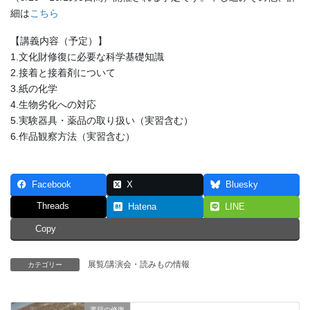
細は
こちら
【講義内容（予定）】
1.文化財修復に必要な科学基礎知識
2.接着と接着剤について
3.紙の化学
4.生物劣化への対応
5.実験器具・薬品の取り扱い（実習含む）
6.作品観察方法（実習含む）
Facebook
X
Bluesky
Threads
Hatena
LINE
Copy
展覧/講演会・読みもの情報
カテゴリー
書籍の修復