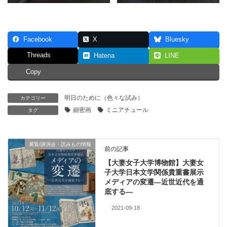
Facebook
X
Bluesky
Threads
Hatena
LINE
Copy
明日のために（色々な試み）
カテゴリー
細密画
ミニアチュール
タグ
展覧/講演会・読みもの情報
前の記事
【大妻女子大学博物館】大妻女
子大学日本文学関係貴重書展示
メディアの変遷—近世近代を通
底する—
2021-09-18