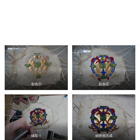
顔料に卵白投入
顔料を練る
７．彩色
１）何度も塗り重ねることで発色を良くする
２）ランプブラックで縁取りして完成
彩色①
彩色②
縁取り
細密画完成