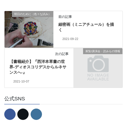
明日のために（色々な試み）
前の記事
細密画（ミニアチュール）を描
く
2021-09-22
展覧/講演会・読みもの情報
次の記事
【書籍紹介】『西洋本草書の世
界-ディオスコリデスからルネサ
ンスへ-』
2021-10-07
公式SNS