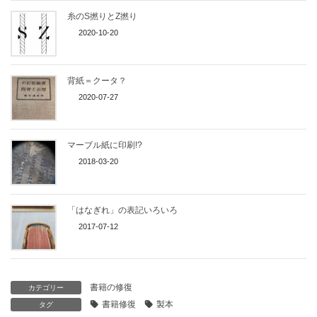
糸のS撚りとZ撚り
2020-10-20
背紙＝クータ？
2020-07-27
マーブル紙に印刷!?
2018-03-20
「はなぎれ」の表記いろいろ
2017-07-12
書籍の修復
カテゴリー
書籍修復
製本
タグ