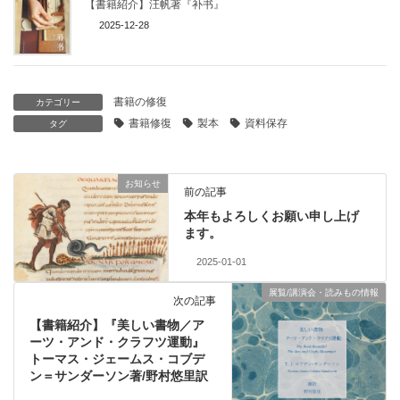
【書籍紹介】汪帆著『补书』
2025-12-28
書籍の修復
カテゴリー
書籍修復
製本
資料保存
タグ
お知らせ
前の記事
本年もよろしくお願い申し上げ
ます。
2025-01-01
展覧/講演会・読みもの情報
次の記事
【書籍紹介】『美しい書物／ア
ーツ・アンド・クラフツ運動』
トーマス・ジェームス・コブデ
ン＝サンダーソン著/野村悠里訳