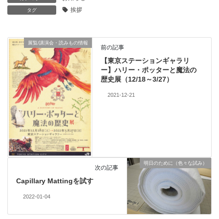
挨拶
タグ
展覧/講演会・読みもの情報
前の記事
【東京ステーションギャラリ
ー】ハリー・ポッターと魔法の
歴史展（12/18～3/27）
2021-12-21
明日のために（色々な試み）
次の記事
Capillary Mattingを試す
2022-01-04