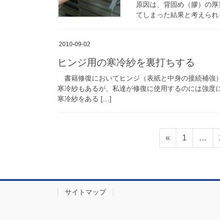
原因は、背固め（膠）の厚
てしまった結果と考えられる
2010-09-02
ヒンジ用の寒冷紗を裏打ちする
書籍修復においてヒンジ（表紙と中身の接続補強）
寒冷紗もあるが、私達が修復に使用するのには強度
寒冷紗をある […]
投
固
«
1
…
稿
定
ペ
の
ー
ペ
ジ
サイトマップ
ー
ジ