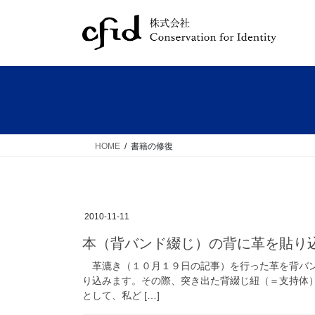
コ
ナ
ン
ビ
テ
ゲ
ン
ー
ツ
シ
へ
ョ
ス
ン
キ
に
ッ
移
HOME
書籍の修復
プ
動
2010-11-11
本（背バンド綴じ）の背に革を貼り
革漉き（１０月１９日の記事）を行った革を背バン
り込みます。その際、突き出た背綴じ紐（＝支持体
として、私ど […]