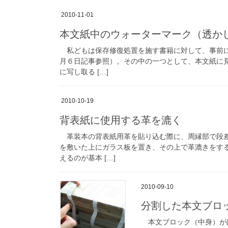
2010-11-01
本文紙中のウォーターマーク（透か
私どもは保存修復処置を施す書籍に対して、事前に
月６日記事参照）。その中の一つとして、本文紙に
に写し取る […]
2010-10-19
背表紙に使用する革を漉く
革装本の背表紙用革を貼り込む際に、周縁部で段差
を敷いた上にガラス板を置き、その上で革漉きをす
えるのが基本 […]
2010-09-10
分割した本文ブロ
本文ブロック（中身）が