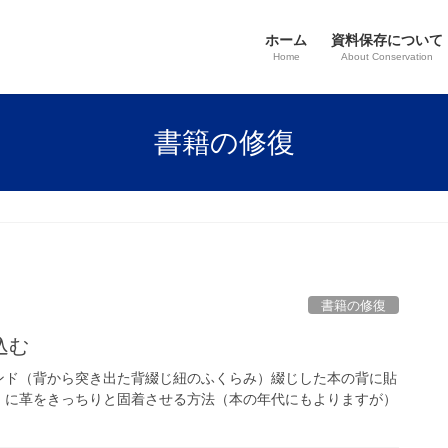
ホーム
資料保存について
Home
About Conservation
書籍の修復
書籍の修復
込む
ド（背から突き出た背綴じ紐のふくらみ）綴じした本の背に貼
）に革をきっちりと固着させる方法（本の年代にもよりますが）