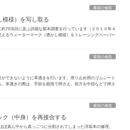
書籍の修復
し模様）を写し取る
約70項目に及ぶ詳細な製本調査を行っています（２０１０年４
見えるウォーターマーク（透かし模様）をトレーシングペーパー
書籍の修復
ができないように革漉きを行います。滑り止め用のゴムシート
る。革漉きの際は、手前を親指で押さえ、前方を中指などで押さ
書籍の修復
ック（中身）を再接合する
ほぼ真ん中から真っ二つに分割されてしまった洋装本の修理。