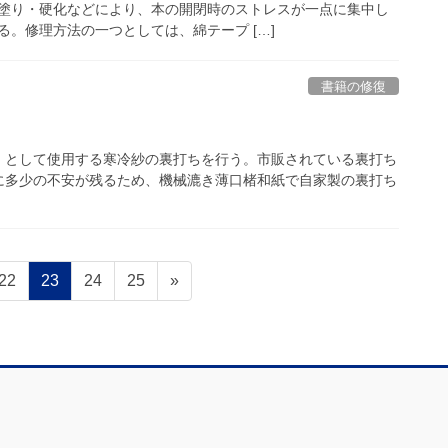
塗り・硬化などにより、本の開閉時のストレスが一点に集中し
。修理方法の一つとしては、綿テープ […]
書籍の修復
として使用する寒冷紗の裏打ちを行う。市販されている裏打ち
に多少の不安が残るため、機械漉き薄口楮和紙で自家製の裏打ち
固
固
固
固
22
23
24
25
»
定
定
定
定
ペ
ペ
ペ
ペ
ー
ー
ー
ー
ジ
ジ
ジ
ジ