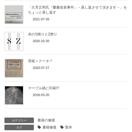
「久芳正和氏『蘭書改装事件』－蒸し返させて頂きます－」を
ちょっと蒸し返す
2021-07-26
糸のS撚りとZ撚り
2020-10-20
背紙＝クータ？
2020-07-27
マーブル紙に印刷!?
2018-03-20
書籍の修復
カテゴリー
書籍修復
製本
タグ