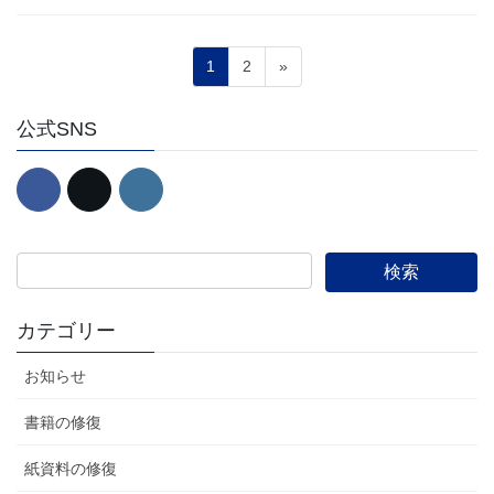
投
固
固
1
2
»
稿
定
定
ペ
ペ
の
公式SNS
ー
ー
ペ
ジ
ジ
ー
ジ
送
り
カテゴリー
お知らせ
書籍の修復
紙資料の修復