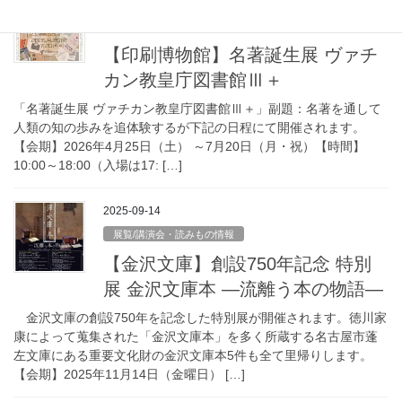
2026-03-06
展覧/講演会・読みもの情報
【印刷博物館】名著誕生展 ヴァチ
カン教皇庁図書館Ⅲ＋
「名著誕生展 ヴァチカン教皇庁図書館Ⅲ＋」副題：名著を通して
人類の知の歩みを追体験するが下記の日程にて開催されます。
【会期】2026年4月25日（土） ～7月20日（月・祝）【時間】
10:00～18:00（入場は17: […]
2025-09-14
展覧/講演会・読みもの情報
【金沢文庫】創設750年記念 特別
展 金沢文庫本 ―流離う本の物語―
金沢文庫の創設750年を記念した特別展が開催されます。徳川家
康によって蒐集された「金沢文庫本」を多く所蔵する名古屋市蓬
左文庫にある重要文化財の金沢文庫本5件も全て里帰りします。
【会期】2025年11月14日（金曜日） […]