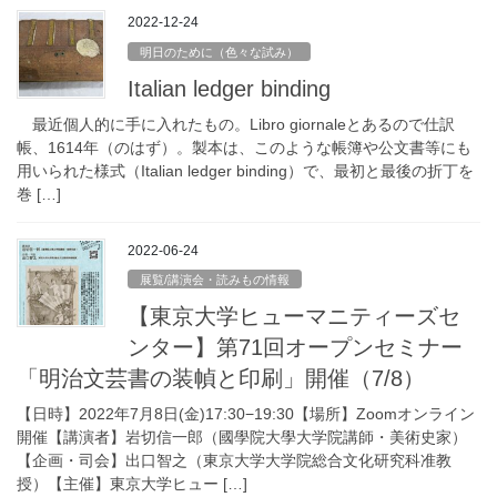
2022-12-24
明日のために（色々な試み）
Italian ledger binding
最近個人的に手に入れたもの。Libro giornaleとあるので仕訳
帳、1614年（のはず）。製本は、このような帳簿や公文書等にも
用いられた様式（Italian ledger binding）で、最初と最後の折丁を
巻 […]
2022-06-24
展覧/講演会・読みもの情報
【東京大学ヒューマニティーズセ
ンター】第71回オープンセミナー
「明治文芸書の装幀と印刷」開催（7/8）
【日時】2022年7月8日(金)17:30−19:30【場所】Zoomオンライン
開催【講演者】岩切信一郎（國學院大學大学院講師・美術史家）
【企画・司会】出口智之（東京大学大学院総合文化研究科准教
授）【主催】東京大学ヒュー […]