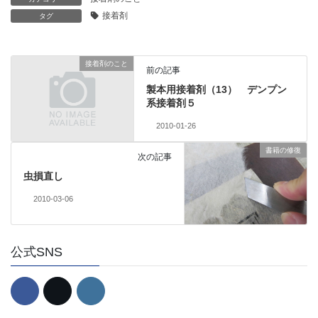
接着剤
タグ
接着剤のこと
前の記事
製本用接着剤（13） デンプン
系接着剤５
2010-01-26
書籍の修復
次の記事
虫損直し
2010-03-06
公式SNS