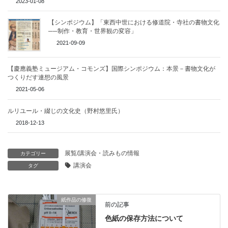
2023-01-08
【シンポジウム】「東西中世における修道院・寺社の書物文化
──制作・教育・世界観の変容」
2021-09-09
【慶應義塾ミュージアム・コモンズ】国際シンポジウム：本景－書物文化が
つくりだす連想の風景
2021-05-06
ルリユール・綴じの文化史（野村悠里氏）
2018-12-13
展覧/講演会・読みもの情報
カテゴリー
講演会
タグ
紙作品の修復
前の記事
色紙の保存方法について