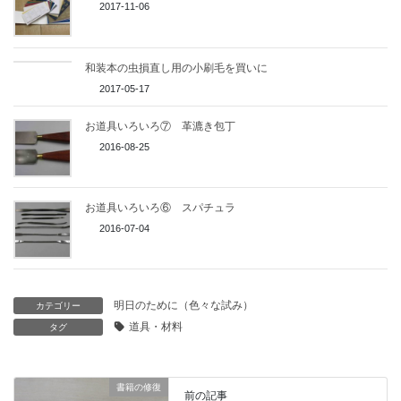
2017-11-06
和装本の虫損直し用の小刷毛を買いに
2017-05-17
お道具いろいろ⑦ 革漉き包丁
2016-08-25
お道具いろいろ⑥ スパチュラ
2016-07-04
明日のために（色々な試み）
カテゴリー
道具・材料
タグ
書籍の修復
前の記事