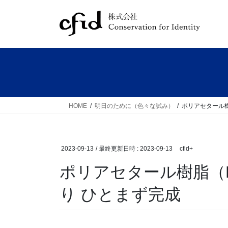
コ
ナ
ン
ビ
テ
ゲ
ン
ー
ツ
シ
へ
ョ
ス
ン
キ
に
ッ
移
HOME
明日のために（色々な試み）
ポリアセタール
プ
動
2023-09-13
/ 最終更新日時 :
2023-09-13
cfid+
ポリアセタール樹脂（
り ひとまず完成