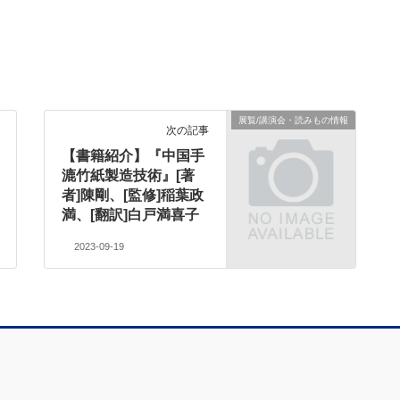
展覧/講演会・読みもの情報
次の記事
【書籍紹介】『中国手
漉竹紙製造技術』[著
者]陳剛、[監修]稲葉政
満、[翻訳]白戸満喜子
2023-09-19