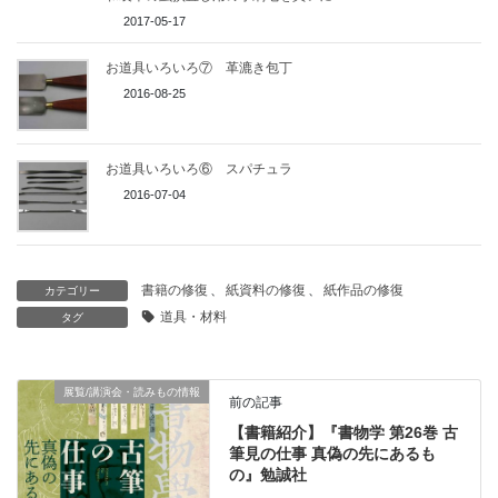
2017-05-17
お道具いろいろ⑦ 革漉き包丁
2016-08-25
お道具いろいろ⑥ スパチュラ
2016-07-04
書籍の修復
、
紙資料の修復
、
紙作品の修復
カテゴリー
道具・材料
タグ
展覧/講演会・読みもの情報
前の記事
【書籍紹介】『書物学 第26巻 古
筆見の仕事 真偽の先にあるも
の』勉誠社