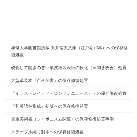
室町時代初期写本『仏教説話集』への保存修復処置
学習院大学文学部日本語日本文学科所蔵 漢籍の保存修復処
置
西洋古典籍（17世紀刊本）への保存修復処置
専修大学図書館所蔵 向井信夫文庫（江戸期和本）への保存修
復処置
硬化して開きの悪い羊皮紙装表紙の軟化（＝開き改善）処置
大型革装本『百科全書』の保存修復処置
『イラストレイテド・ロンドンニュース』への保存修復処置
『和英語林集成』初版への保存修復処置
貴重美術書（ジャポニスム関連）の保存修復処置事例
ステープル綴じ製本への保存修復処置