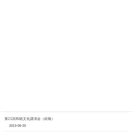
Facebook
X
Bluesky
Threads
Hatena
LINE
Copy
関連記事
【和紙文化研究会】和紙文化パネル‐workⅤ「楮生産の現状と課題」
2018-07-06
【和紙文化研究会】「和紙文化in越前」が開催されます。
2014-08-04
第21回和紙文化講演会（続報）
2013-09-20