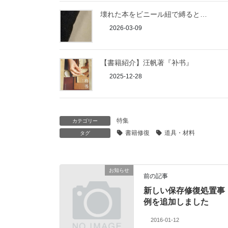
壊れた本をビニール紐で縛ると…
2026-03-09
【書籍紹介】汪帆著『补书』
2025-12-28
特集
カテゴリー
書籍修復
道具・材料
タグ
お知らせ
前の記事
新しい保存修復処置事
例を追加しました
2016-01-12