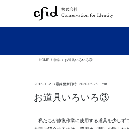
コ
ナ
ン
ビ
テ
ゲ
ン
ー
ツ
シ
へ
ョ
ス
ン
キ
に
ッ
移
HOME
特集
お道具いろいろ③
プ
動
2016-01-21
/ 最終更新日時 :
2020-05-25
cfid+
お道具いろいろ③
私たちが修復作業に使用する道具を少しずつ