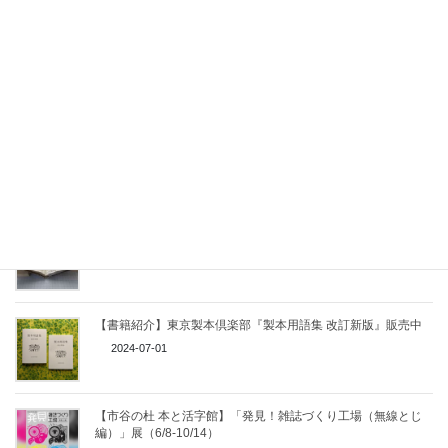
2026-07-23
【仙台文学館】特別展「美しい本 製本装幀家ティニ・ミウラ
のしごと」（4/25-6/28）
2026-04-13
【書籍紹介】『書物学 第27巻 近代製本の100年 明治・大正・
昭和』勉誠社
2025-04-15
立派な書見台でなくても
2025-01-29
【書籍紹介】東京製本倶楽部『製本用語集 改訂新版』販売中
2024-07-01
【市谷の杜 本と活字館】「発見！雑誌づくり工場（無線とじ
編）」展（6/8-10/14）