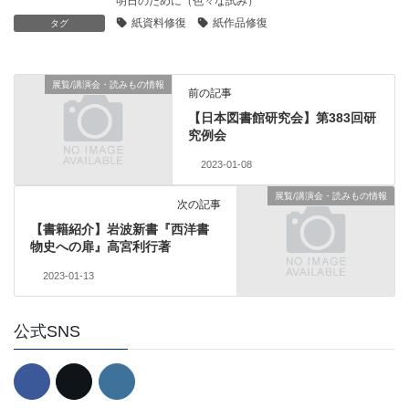
明日のために（色々な試み）
紙資料修復
紙作品修復
タグ
展覧/講演会・読みもの情報
前の記事
【日本図書館研究会】第383回研
究例会
2023-01-08
展覧/講演会・読みもの情報
次の記事
【書籍紹介】岩波新書『西洋書
物史への扉』高宮利行著
2023-01-13
公式SNS